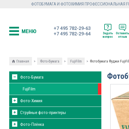
ФОТОБУМАГА И ФОТОХИМИЯ ПРОФЕССИОНАЛЬНАЯ FUJI
+7 495 782-29-63
МЕНЮ
+7 495 782-29-64
Задать
Оставить
вопрос
отзыв
Главная
>
Фото-Бумага
>
FujiFilm
>
Фотобумага Фуджи FujiFil
Фотобу
Фото-Бумага
FujiFilm
Фото-Химия
Струйные фото-принтеры
Фото-Плёнка