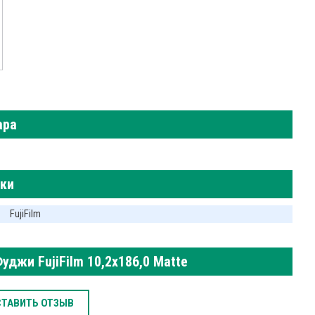
ара
ики
FujiFilm
джи FujiFilm 10,2х186,0 Matte
СТАВИТЬ ОТЗЫВ