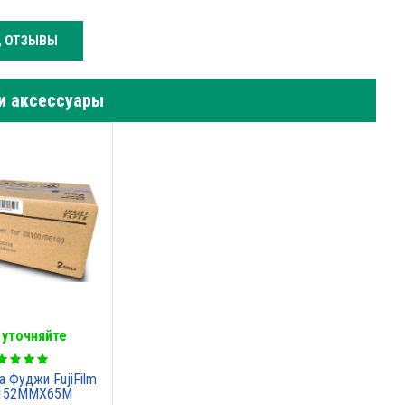
, ОТЗЫВЫ
и аксессуары
 уточняйте
 Фуджи FujiFilm
 152MMX65M