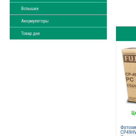
Вспышки
Аккумуляторы
Товар дня
Ц
Фотохим
CP49HV 