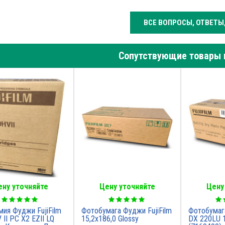
ВСЕ ВОПРОСЫ, ОТВЕТЫ
Сопутствующие товары 
ену уточняйте
Цену уточняйте
Цену
ия Фуджи FujiFilm
Фотобумага Фуджи FujiFilm
Фотобумага
II PC X2 EZII LQ
15,2х186,0 Glossу
DX 220LU