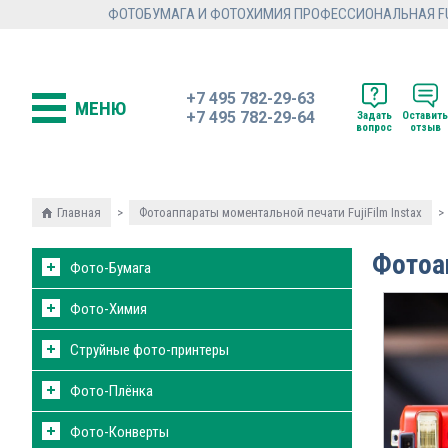
ФОТОБУМАГА И ФОТОХИМИЯ ПРОФЕССИОНАЛЬНАЯ FUJI
+7 495 782-29-63
МЕНЮ
+7 495 782-29-64
Задать
Оставить
вопрос
отзыв
Главная
>
Фотоаппараты моментальной печати FujiFilm Instax
>
Фотоап
Фото-Бумага
Фото-Химия
Струйные фото-принтеры
Фото-Плёнка
Фото-Конверты